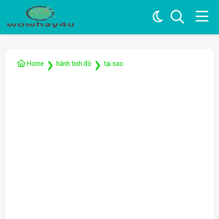
Home
hành tinh đỏ
tại sao
❯
❯