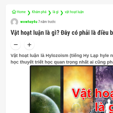
Home
Khám phá
là gì
vật hoạt luận
❯
❯
❯
wowhay4u
7 năm trước
Vật hoạt luận là gì? Đây có phải là điều 
Vật hoạt luận là
Hylozoism (tiếng Hy Lạp hyle ng
học thuyết triết học quan trọng nhất ai cũng phả