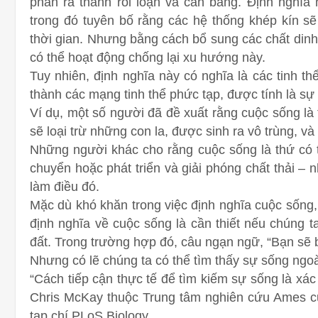
phân rã thành rối loạn và cân bằng. Định nghĩa n
trong đó tuyên bố rằng các hệ thống khép kín sẽ 
thời gian.
Nhưng bằng cách bổ sung các chất dinh
có thể hoạt động chống lại xu hướng này.
Tuy nhiên, định nghĩa này có nghĩa là các tinh thể
thành các mạng tinh thể phức tạp, được tính là sự
Ví dụ, một số người đã đề xuất rằng cuộc sống là 
sẽ loại trừ những con la, được sinh ra vô trùng, 
Những người khác cho rằng cuộc sống là thứ có t
chuyển hoặc phát triển và giải phóng chất thải – 
làm điều đó.
Mặc dù khó khăn trong việc định nghĩa cuộc sống,
định nghĩa về cuộc sống là cần thiết nếu chúng t
đất. Trong trường hợp đó, câu ngạn ngữ, “Bạn sẽ bi
Nhưng có lẽ chúng ta có thể tìm thấy sự sống ngoài
“Cách tiếp cận thực tế để tìm kiếm sự sống là xác
Chris McKay thuộc Trung tâm nghiên cứu Ames củ
tạp chí PLoS Biology.