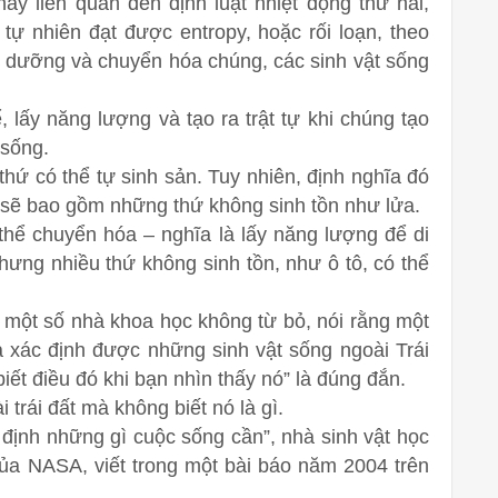
ày liên quan đến định luật nhiệt động thứ hai,
tự nhiên đạt được entropy, hoặc rối loạn, theo
 dưỡng và chuyển hóa chúng, các sinh vật sống
, lấy năng lượng và tạo ra trật tự khi chúng tạo
 sống.
thứ có thể tự sinh sản. Tuy nhiên, định nghĩa đó
và sẽ bao gồm những thứ không sinh tồn như lửa.
hể chuyển hóa – nghĩa là lấy năng lượng để di
nhưng nhiều thứ không sinh tồn, như ô tô, có thể
 một số nhà khoa học không từ bỏ, nói rằng một
a xác định được những sinh vật sống ngoài Trái
ết điều đó khi bạn nhìn thấy nó” là đúng đắn.
 trái đất mà không biết nó là gì.
 định những gì cuộc sống cần”, nhà sinh vật học
a NASA, viết trong một bài báo năm 2004 trên