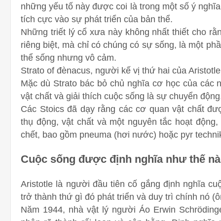
những yếu tố này được coi là trong một số ý nghĩa
tích cực vào sự phát triển của bản thể.
Những triết lý cổ xưa này không nhất thiết cho rằ
riêng biệt, mà chỉ có chúng có sự sống, là một ph
thể sống nhưng vô cảm.
Strato of đènacus, người kế vị thứ hai của Aristotl
Mặc dù Strato bác bỏ chủ nghĩa cơ học của các n
vật chất và giải thích cuộc sống là sự chuyển động
Các Stoics đã dạy rằng các cơ quan vật chất đượ
thụ động, vật chất và một nguyên tắc hoạt động,
chết, bao gồm pneuma (hơi nước) hoặc pyr technik
Cuộc sống được định nghĩa như thế n
Aristotle là người đầu tiên cố gắng định nghĩa c
trở thành thứ gì đó phát triển và duy trì chính nó (
Năm 1944, nhà vật lý người Áo Erwin Schrödinge