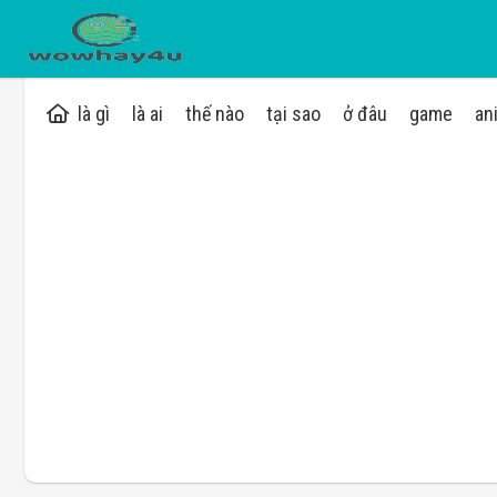
là gì
là ai
thế nào
tại sao
ở đâu
game
an