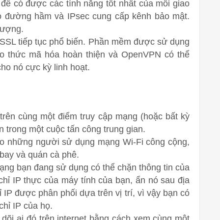
 để có được các tính năng tốt nhất của mỗi giao
ạo đường hầm và IPsec cung cấp kênh bảo mật.
tượng.
SSL tiếp tục phổ biến. Phần mềm được sử dụng
ao thức mã hóa hoàn thiện và OpenVPN có thể
o nó cực kỳ linh hoạt.
trên cùng một điểm truy cập mạng (hoặc bất kỳ
n trong một cuộc tấn công trung gian.
cho những người sử dụng mạng Wi-Fi công cộng,
 bay và quán cà phê.
ạng bạn đang sử dụng có thể chặn thông tin của
hỉ IP thực của máy tính của bạn, ẩn nó sau địa
IP được phân phối dựa trên vị trí, vì vậy bạn có
 chỉ IP của họ.
eo dõi ai đó trên internet bằng cách xem cùng một