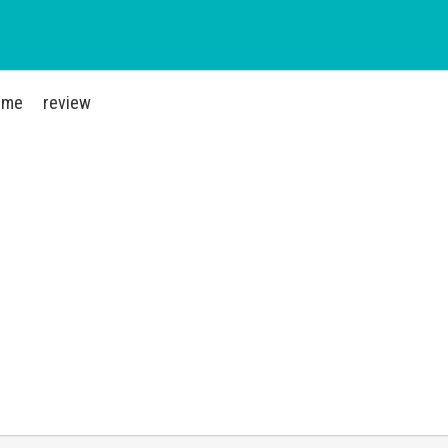
ime
review