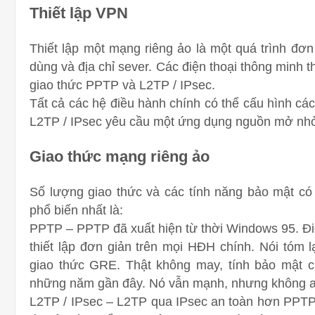
Thiết lập VPN
Thiết lập một mạng riêng ảo là một quá trình đơ
dùng và địa chỉ sever. Các điện thoại thông minh t
giao thức PPTP và L2TP / IPsec.
Tất cả các hệ điều hành chính có thể cấu hình c
L2TP / IPsec yêu cầu một ứng dụng nguồn mở nhỏ
Giao thức mạng riêng ảo
Số lượng giao thức và các tính năng bảo mật có s
phổ biến nhất là:
PPTP – PPTP đã xuất hiện từ thời Windows 95. Đ
thiết lập đơn giản trên mọi HĐH chính. Nói tóm
giao thức GRE. Thật không may, tính bảo mật c
những năm gần đây. Nó vẫn mạnh, nhưng không an
L2TP / IPsec – L2TP qua IPsec an toàn hơn PPTP 