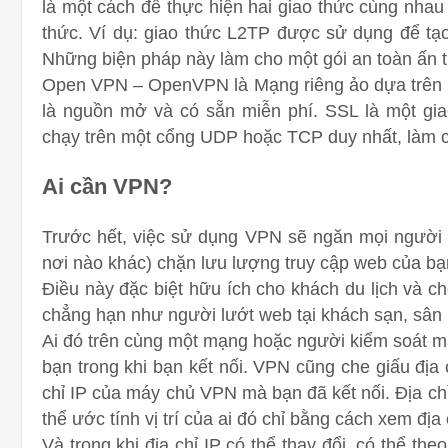
là một cách để thực hiện hai giao thức cùng nhau
thức. Ví dụ: giao thức L2TP được sử dụng để t
Những biện pháp này làm cho một gói an toàn ấn 
Open VPN – OpenVPN là Mạng riêng ảo dựa trên 
là nguồn mở và có sẵn miễn phí. SSL là một gi
chạy trên một cổng UDP hoặc TCP duy nhất, làm ch
Ai cần VPN?
Trước hết, việc sử dụng VPN sẽ ngăn mọi người 
nơi nào khác) chặn lưu lượng truy cập web của bạ
Điều này đặc biệt hữu ích cho khách du lịch và 
chẳng hạn như người lướt web tại khách sạn, sân
Ai đó trên cùng một mạng hoặc người kiểm soát m
bạn trong khi bạn kết nối.
VPN cũng che giấu địa c
chỉ IP của máy chủ VPN mà bạn đã kết nối. Địa chỉ 
thể ước tính vị trí của ai đó chỉ bằng cách xem địa
Và trong khi địa chỉ IP có thể thay đổi, có thể th