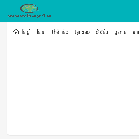
là gì
là ai
thế nào
tại sao
ở đâu
game
an