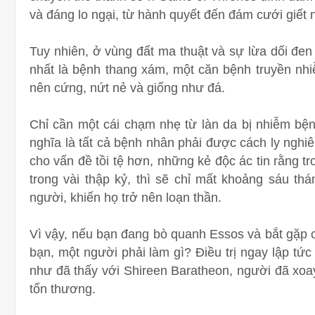
và đáng lo ngại, từ hành quyết đến đám cưới giết
Tuy nhiên, ở vùng đất ma thuật và sự lừa dối đen
nhất là bệnh thang xám, một căn bệnh truyền nhiễ
nên cứng, nứt nẻ và giống như đá.
Chỉ cần một cái chạm nhẹ từ làn da bị nhiễm bệnh
nghĩa là tất cả bệnh nhân phải được cách ly ngh
cho vấn đề tồi tệ hơn, những kẻ độc ác tin rằng t
trong vài thập kỷ, thì sẽ chỉ mất khoảng sáu thá
người, khiến họ trở nên loạn thần.
Vì vậy, nếu bạn đang bò quanh Essos và bắt gặp c
bạn, một người phải làm gì? Điều trị ngay lập tức
như đã thấy với Shireen Baratheon, người đã xoay
tổn thương.