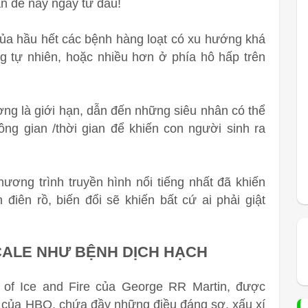
n đề này ngay từ đầu!
 của hầu hết các bệnh hàng loạt có xu hướng khá
g tự nhiên, hoặc nhiều hơn ở phía hô hấp trên
ượng là giới hạn, dẫn đến những siêu nhân có thể
ông gian /thời gian để khiến con người sinh ra
ương trình truyền hình nổi tiếng nhất đã khiến
iên rồ, biến đổi sẽ khiến bất cứ ai phải giật
CALE NHƯ BỆNH DỊCH HẠCH
 of Ice and Fire của George RR Martin, được
 của HBO, chứa đầy những điều đáng sợ, xấu xí