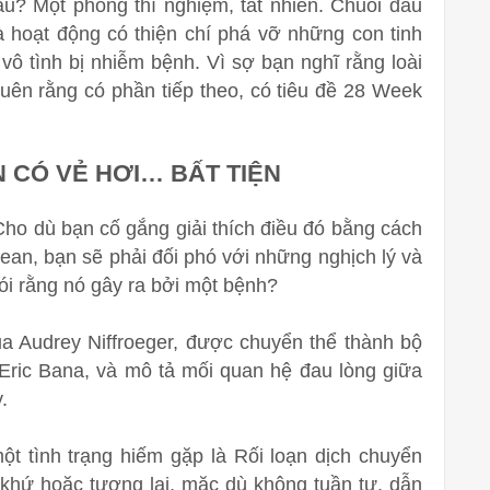
? Một phòng thí nghiệm, tất nhiên. Chuỗi đầu
 hoạt động có thiện chí phá vỡ những con tinh
vô tình bị nhiễm bệnh. Vì sợ bạn nghĩ rằng loài
ên rằng có phần tiếp theo, có tiêu đề 28 Week
N CÓ VẺ HƠI… BẤT TIỆN
Cho dù bạn cố gắng giải thích điều đó bằng cách
ean, bạn sẽ phải đối phó với những nghịch lý và
nói rằng nó gây ra bởi một bệnh?
của Audrey Niffroeger, được chuyển thể thành bộ
ric Bana, và mô tả mối quan hệ đau lòng giữa
y.
ột tình trạng hiếm gặp là Rối loạn dịch chuyển
á khứ hoặc tương lai, mặc dù không tuần tự, dẫn