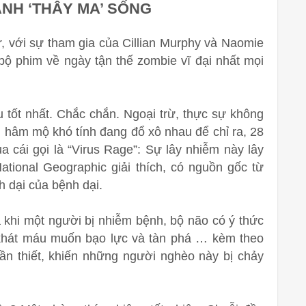
ÀNH ‘THÂY MA’ SỐNG
r
, với sự tham gia của Cillian Murphy và Naomie
bộ phim về ngày tận thế zombie vĩ đại nhất mọi
 tốt nhất. Chắc chắn. Ngoại trừ, thực sự không
i hâm mộ khó tính đang đổ xô nhau để chỉ ra, 28
a cái gọi là “Virus Rage”: Sự lây nhiễm này lây
tional Geographic giải thích, có nguồn gốc từ
h dại của bệnh dại.
 khi một người bị nhiễm bệnh, bộ não có ý thức
 khát máu muốn bạo lực và tàn phá … kèm theo
ần thiết, khiến những người nghèo này bị chảy