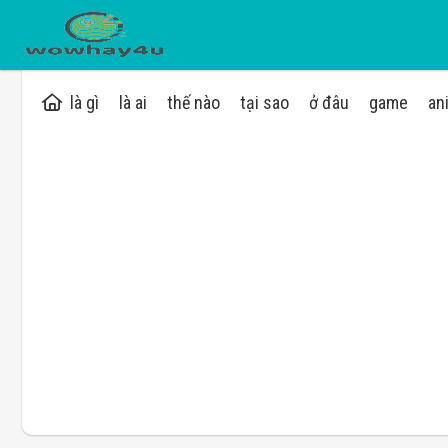
là gì
là ai
thế nào
tại sao
ở đâu
game
an