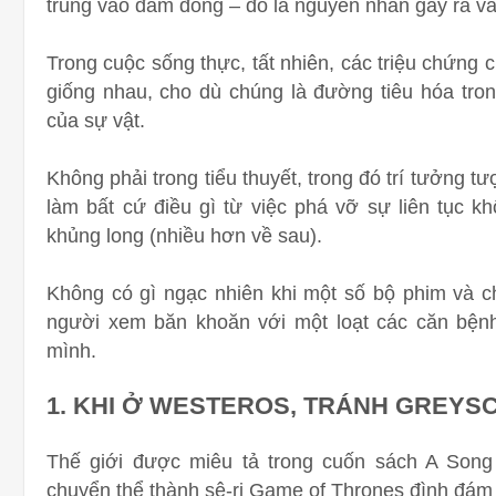
trung vào đám đông – đó là nguyên nhân gây ra vấ
Trong cuộc sống thực, tất nhiên, các triệu chứng
giống nhau, cho dù chúng là đường tiêu hóa tron
của sự vật.
Không phải trong tiểu thuyết, trong đó trí tưởng t
làm bất cứ điều gì từ việc phá vỡ sự liên tục kh
khủng long (nhiều hơn về sau).
Không có gì ngạc nhiên khi một số bộ phim và ch
người xem băn khoăn với một loạt các căn bệnh đ
mình.
1. KHI Ở WESTEROS, TRÁNH GREYS
Thế giới được miêu tả trong cuốn sách A Song
chuyển thể thành sê-ri Game of Thrones đình đám