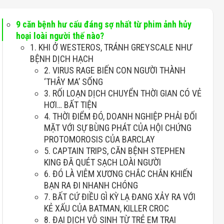
9 căn bệnh hư cấu đáng sợ nhất từ phim ảnh hủy
hoại loài người thế nào?
1. KHI Ở WESTEROS, TRÁNH GREYSCALE NHƯ
BỆNH DỊCH HẠCH
2. VIRUS RAGE BIẾN CON NGƯỜI THÀNH
‘THÂY MA’ SỐNG
3. RỐI LOẠN DỊCH CHUYỂN THỜI GIAN CÓ VẺ
HƠI… BẤT TIỆN
4. THỜI ĐIỂM ĐÓ, DOANH NGHIỆP PHẢI ĐỐI
MẶT VỚI SỰ BÙNG PHÁT CỦA HỘI CHỨNG
PROTOMOROSIS CỦA BARCLAY
5. CAPTAIN TRIPS, CĂN BỆNH STEPHEN
KING ĐÃ QUÉT SẠCH LOÀI NGƯỜI
6. ĐÓ LÀ VIÊM XƯƠNG CHẮC CHẮN KHIẾN
BẠN RA ĐI NHANH CHÓNG
7. BẤT CỨ ĐIỀU GÌ KỲ LẠ ĐANG XẢY RA VỚI
KẺ XẤU CỦA BATMAN, KILLER CROC
8. ĐẠI DỊCH VÔ SINH TỪ TRẺ EM TRAI