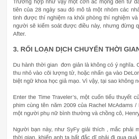
Trường hợp như vậy một cơn ác mộng đến từ đâu
tiên của 28 ngày sau đó mô tả một nhóm các nhà
tinh được thí nghiệm ra khỏi phòng thí nghiệm và 
người sẽ kiểm soát được điều này, nhưng đừng qu
After.
3.
RỐI LOẠN DỊCH CHUYỂN THỜI GIA
Du hành thời gian đơn giản là không có ý nghĩa. 
thu nhỏ vào cõi lượng tử, hoặc nhấn ga vào DeLor
biệt ngữ khoa học giả mạo. Vì vậy, tại sao không 
Enter the Time Traveler’s, một cuốn tiểu thuyết 
phim cùng tên năm 2009 của Rachel McAdams / E
một người phụ nữ bình thường và chồng cô, Henr
Người bạn này, như SyFy giải thích , mắc phải m
thời gian, khiến anh ta bất đắc dĩ phải đi qua qu