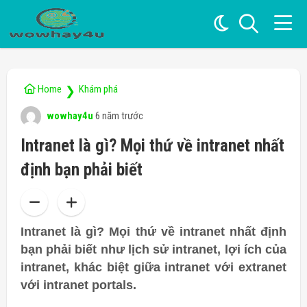
Home
Khám phá
❯
wowhay4u
6 năm trước
Intranet là gì? Mọi thứ về intranet nhất
định bạn phải biết
Intranet là gì? Mọi thứ về intranet nhất định
bạn phải biết như lịch sử intranet, lợi ích của
intranet, khác biệt giữa intranet với extranet
với intranet portals.