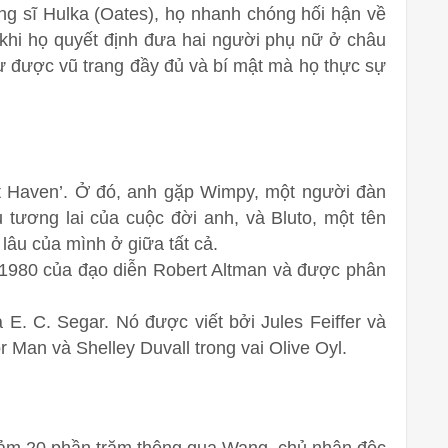
ng sĩ Hulka (Oates), họ nhanh chóng hối hận về
khi họ quyết định đưa hai người phụ nữ ở châu
ự được vũ trang đầy đủ và bí mật mà họ thực sự
t Haven’. Ở đó, anh gặp Wimpy, một người đàn
 tương lai của cuộc đời anh, và Bluto, một tên
​lâu của mình ở giữa tất cả.
1980 của đạo diễn Robert Altman và được phân
 E. C. Segar. Nó được viết bởi Jules Feiffer và
r Man và Shelley Duvall trong vai Olive Oyl.