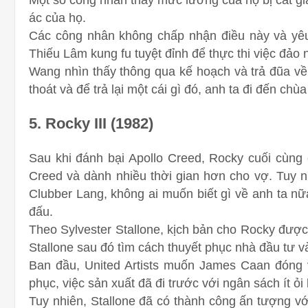
Một số công nhân thấy mức lương của họ bị cắt g
ác của họ.
Các công nhân không chấp nhận điều này và yêu
Thiếu Lâm kung fu tuyệt đỉnh để thực thi việc đả
Wang nhìn thấy thông qua kế hoạch và trả đũa về 
thoát và để trả lại một cái gì đó, anh ta đi đến ch
5. Rocky III (1982)
Sau khi đánh bại Apollo Creed, Rocky cuối cùng 
Creed và dành nhiều thời gian hơn cho vợ. Tuy nh
Clubber Lang, không ai muốn biết gì về anh ta nữ
đấu.
Theo Sylvester Stallone, kịch bản cho Rocky được 
Stallone sau đó tìm cách thuyết phục nhà đầu tư 
Ban đầu, United Artists muốn James Caan đóng v
phục, việc sản xuất đã đi trước với ngân sách ít ỏi
Tuy nhiên, Stallone đã có thành công ấn tượng vớ