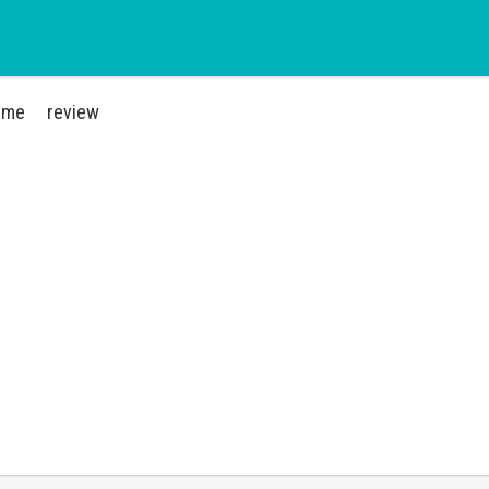
ime
review