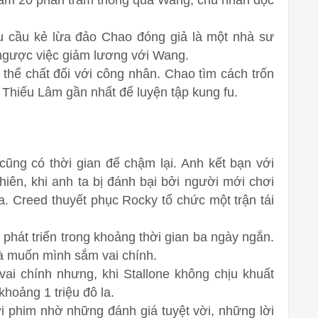
iảm 20 phần trăm thông qua Wang, chủ nhân độc
 cầu kẻ lừa đảo Chao đóng giả là một nhà sư
o ngược việc giảm lương với Wang.
thể chất đối với công nhân. Chao tìm cách trốn
ùa Thiếu Lâm gần nhất để luyện tập kung fu.
cũng có thời gian để chậm lại. Anh kết bạn với
iên, khi anh ta bị đánh bại bởi người mới chơi
a. Creed thuyết phục Rocky tổ chức một trận tái
phát triển trong khoảng thời gian ba ngày ngắn.
và muốn mình sắm vai chính.
ai chính nhưng, khi Stallone không chịu khuất
 khoảng 1 triệu đô la.
i phim nhờ những đánh giá tuyệt vời, những lời