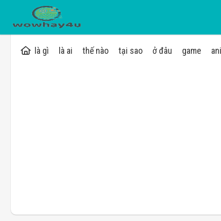
là gì
là ai
thế nào
tại sao
ở đâu
game
an