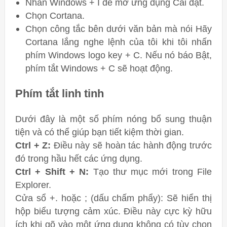
Nhấn Windows + I để mở ứng dụng Cài đặt.
Chọn Cortana.
Chọn công tắc bên dưới văn bản mà nói Hãy
Cortana lắng nghe lệnh của tôi khi tôi nhấn
phím Windows logo key + C. Nếu nó báo Bật,
phím tắt Windows + C sẽ hoạt động.
Phím tắt linh tinh
Dưới đây là một số phím nóng bổ sung thuận
tiện và có thể giúp bạn tiết kiệm thời gian.
Ctrl + Z:
Điều này sẽ hoàn tác hành động trước
đó trong hầu hết các ứng dụng.
Ctrl + Shift + N:
Tạo thư mục mới trong File
Explorer.
Cửa sổ +. hoặc ; (dấu chấm phẩy): Sẽ hiển thị
hộp biểu tượng cảm xúc. Điều này cực kỳ hữu
ích khi gõ vào một ứng dụng không có tùy chọn