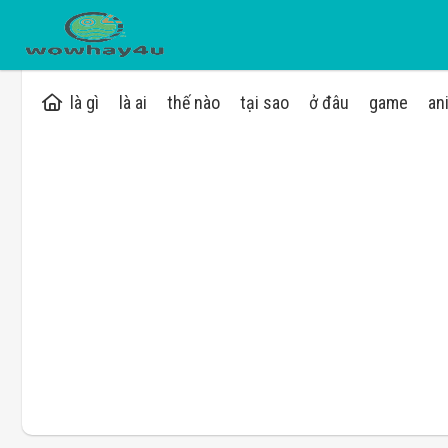
là gì
là ai
thế nào
tại sao
ở đâu
game
an