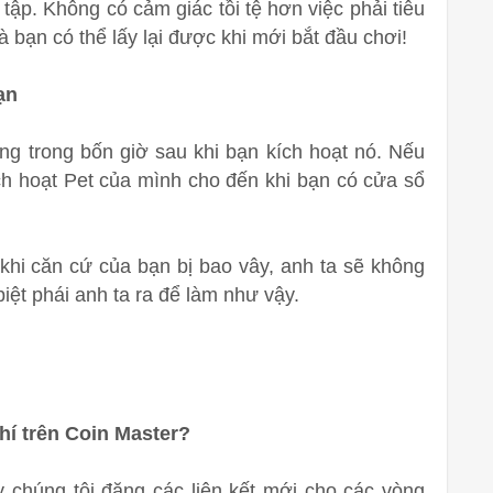
ập. Không có cảm giác tồi tệ hơn việc phải tiêu
à bạn có thể lấy lại được khi mới bắt đầu chơi!
ạn
g trong bốn giờ sau khi bạn kích hoạt nó. Nếu
ch hoạt Pet của mình cho đến khi bạn có cửa sổ
khi căn cứ của bạn bị bao vây, anh ta sẽ không
iệt phái anh ta ra để làm như vậy.
í trên Coin Master?
y chúng tôi đăng các liên kết mới cho các vòng