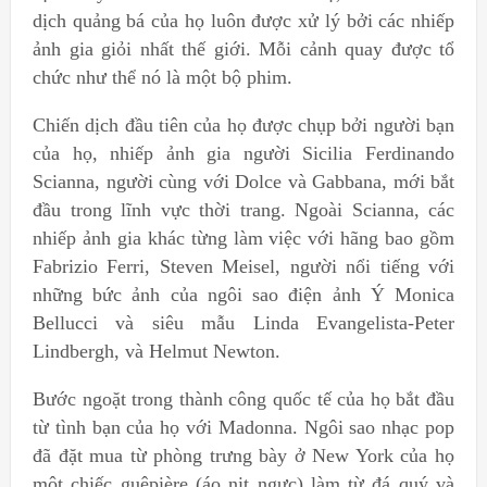
dịch quảng bá của họ luôn được xử lý bởi các nhiếp
ảnh gia giỏi nhất thế giới. Mỗi cảnh quay được tổ
chức như thể nó là một bộ phim.
Chiến dịch đầu tiên của họ được chụp bởi người bạn
của họ, nhiếp ảnh gia người Sicilia Ferdinando
Scianna, người cùng với Dolce và Gabbana, mới bắt
đầu trong lĩnh vực thời trang. Ngoài Scianna, các
nhiếp ảnh gia khác từng làm việc với hãng bao gồm
Fabrizio Ferri, Steven Meisel, người nổi tiếng với
những bức ảnh của ngôi sao điện ảnh Ý Monica
Bellucci và siêu mẫu Linda Evangelista-Peter
Lindbergh, và Helmut Newton.
Bước ngoặt trong thành công quốc tế của họ bắt đầu
từ tình bạn của họ với Madonna. Ngôi sao nhạc pop
đã đặt mua từ phòng trưng bày ở New York của họ
một chiếc guêpière (áo nịt ngực) làm từ đá quý và