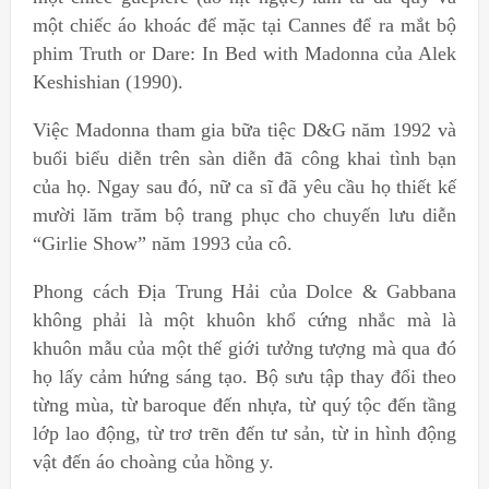
một chiếc áo khoác để mặc tại Cannes để ra mắt bộ
phim Truth or Dare: In Bed with Madonna của Alek
Keshishian (1990).
Việc Madonna tham gia bữa tiệc D&G năm 1992 và
buổi biểu diễn trên sàn diễn đã công khai tình bạn
của họ. Ngay sau đó, nữ ca sĩ đã yêu cầu họ thiết kế
mười lăm trăm bộ trang phục cho chuyến lưu diễn
“Girlie Show” năm 1993 của cô.
Phong cách Địa Trung Hải của Dolce & Gabbana
không phải là một khuôn khổ cứng nhắc mà là
khuôn mẫu của một thế giới tưởng tượng mà qua đó
họ lấy cảm hứng sáng tạo. Bộ sưu tập thay đổi theo
từng mùa, từ baroque đến nhựa, từ quý tộc đến tầng
lớp lao động, từ trơ trẽn đến tư sản, từ in hình động
vật đến áo choàng của hồng y.