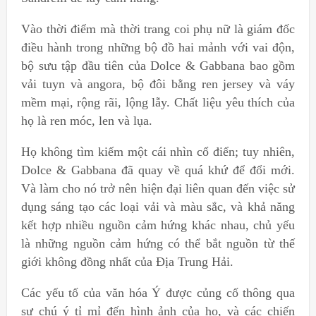
Vào thời điểm mà thời trang coi phụ nữ là giám đốc
điều hành trong những bộ đồ hai mảnh với vai độn,
bộ sưu tập đầu tiên của Dolce & Gabbana bao gồm
vải tuyn và angora, bộ đôi bằng ren jersey và váy
mềm mại, rộng rãi, lộng lẫy. Chất liệu yêu thích của
họ là ren móc, len và lụa.
Họ không tìm kiếm một cái nhìn cổ điển; tuy nhiên,
Dolce & Gabbana đã quay về quá khứ để đổi mới.
Và làm cho nó trở nên hiện đại liên quan đến việc sử
dụng sáng tạo các loại vải và màu sắc, và khả năng
kết hợp nhiều nguồn cảm hứng khác nhau, chủ yếu
là những nguồn cảm hứng có thể bắt nguồn từ thế
giới không đồng nhất của Địa Trung Hải.
Các yếu tố của văn hóa Ý được củng cố thông qua
sự chú ý tỉ mỉ đến hình ảnh của họ, và các chiến