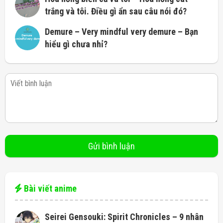
trắng và tôi. Điều gì ẩn sau câu nói đó?
Demure – Very mindful very demure – Bạn
hiểu gì chưa nhỉ?
Bài viết anime
Seirei Gensouki: Spirit Chronicles – 9 nhân