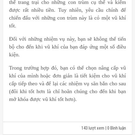
thể trang trại cho những con trùm cụ thể và kiếm
được rất nhiều tiền. Tuy nhiên, yêu cầu chính để
chiến đấu với những con trùm này là có một vũ khí
tốt.
Đối với những nhiệm vụ này, bạn sẽ không thể tiến
bộ cho đến khi vũ khí của bạn đáp ứng một số điều
kiện.
Trong trường hợp đó, bạn có thể chọn nâng cấp vũ
khí của mình hoặc đơn giản là tiết kiệm cho vũ khí
cấp tiếp theo và để lại các nhiệm vụ săn bắn cho sau
(đôi khi tốt hơn là chỉ hoãn chúng cho đến khi bạn
mở khóa được vũ khí tốt hơn).
143 lượt xem
| 0 Bình luận