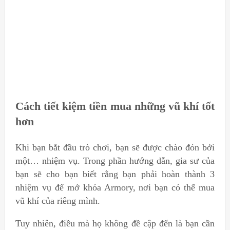
Cách tiết kiệm tiền mua những vũ khí tốt
hơn
Khi bạn bắt đầu trò chơi, bạn sẽ được chào đón bởi
một… nhiệm vụ. Trong phần hướng dẫn, gia sư của
bạn sẽ cho bạn biết rằng bạn phải hoàn thành 3
nhiệm vụ để mở khóa Armory, nơi bạn có thể mua
vũ khí của riêng mình.
Tuy nhiên, điều mà họ không đề cập đến là bạn cần