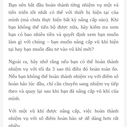
Bạn nên bắt đầu hoàn thành từng nhiệm vụ một và
tiến triển tốt nhất có thể với thiết bị hiện tại của
mình (mà chưa thực hiện bất kỳ nâng cấp nào). Khi
bạn không thể tiến bộ được nữa, hãy kiểm tra xem
bạn có bao nhiêu tiền và quyết định xem bạn muốn
làm gì với chúng – bạn muốn nâng cấp vũ khí hiện
tại hay bạn muốn đầu tư vào vũ khí mới?
Ngoài ra, hãy nhớ rằng nếu bạn có thể hoàn thành
nhiệm vụ với tối đa 3 sao thì điều đó hoàn toàn ổn.
Nếu bạn không thể hoàn thành nhiệm vụ với điểm số
hoàn hảo lúc đầu, chỉ cần chuyển sang nhiệm vụ tiếp
theo và quay lại sau khi bạn đã nâng cấp vũ khí của
mình.
Với một vũ khí được nâng cấp, việc hoàn thành
nhiệm vụ với số điểm hoàn hảo sẽ dễ dàng hơn rất
nhiều.