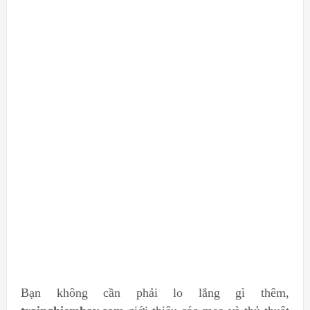
Bạn không cần phải lo lắng gì thêm,