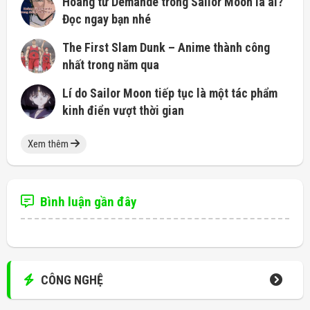
Hoàng tử Demande trong Sailor Moon là ai?
Đọc ngay bạn nhé
The First Slam Dunk – Anime thành công
nhất trong năm qua
Lí do Sailor Moon tiếp tục là một tác phẩm
kinh điển vượt thời gian
Xem thêm
Bình luận gần đây
CÔNG NGHỆ