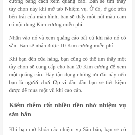
cương bằng cách xem quảng cáo. Bạn sẽ tìm thấy
tùy chọn này khi mở tab Nhiệm vụ. Ở đó, ở góc trên
bên trái của màn hình, bạn sẽ thấy một nút màu cam
có nội dung Kim cương miễn phí.
Nhấn vào nó và xem quảng cáo bất cứ khi nào nó có
sẵn. Bạn sẽ nhận được 10 Kim cương miễn phí.
Khi bạn đến cửa hàng, bạn cũng có thể tìm thấy một
tùy chọn sẽ cung cấp cho bạn 20 Kim cương để xem
một quảng cáo. Hãy tận dụng những ưu đãi này nếu
bạn là người chơi f2p vì dần dần bạn sẽ tiết kiệm
được để mua một vũ khí cao cấp.
Kiếm thêm rất nhiều tiền nhờ nhiệm vụ
săn bắn
Khi bạn mở khóa các nhiệm vụ Săn bắn, bạn sẽ có