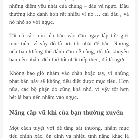
những điểm yếu nhất của chúng – đầu và ngực. Đầu
thường khó đánh hơn rất nhiều vì nó … cái đầu , và
nó nhỏ so với ngực.
Tất cả các mũi tên bắn vào đầu ngay lập tức giết
mục tiêu, vì vậy đó là nơi tốt nhất để bắn. Nhưng
nếu bạn không thể đánh đầu dễ dàng, thì tôi khuyên
bạn nên nhắm đến thứ tốt nhất tiếp theo, đó là ngực.
Không bao giờ nhắm vào chân hoặc tay, vì những
phát bắn này sẽ không tiêu diệt được mục tiêu. Hơn
nữa, các bộ phận đó cũng khá nhỏ, vì vậy tốt hơn
hết là bạn nên nhắm vào ngực.
Nâng cấp vũ khí của bạn thường xuyên
Một cách tuyệt vời để tăng sát thương, nhắm mục
tiêu chính xác, ổn định và nhiều tính năng khác là