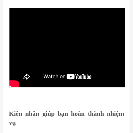
Kiên nhẫn giúp bạn hoàn thành nhiệm
vụ