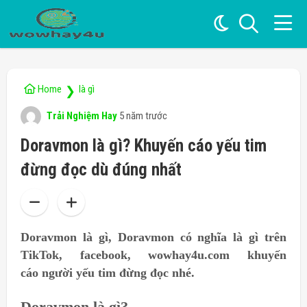
Home
là gì
❯
Trải Nghiệm Hay
5 năm trước
Doravmon là gì? Khuyến cáo yếu tim
đừng đọc dù đúng nhất
Doravmon là gì,
Doravmon có nghĩa là gì trên
TikTok, facebook, wowhay4u.com khuyến
cáo
người yếu tim đừng đọc nhé.
Doravmon là gì?