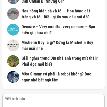
Cần Chuẩn Bị Những Gì?
Hoa hồng biển cả và tôi – Hoa hồng cát
trắng và tôi. Điều gì ẩn sau câu nói đó?
Demure – Very mindful very demure – Bạn
hiểu gì chưa nhỉ?
Michelin Boy là gì? Đừng là Michelin Boy
mãi mãi nhé
Giải nghĩa trend Ừm nhà anh trồng mít thái?
Phải đọc mới biết
Mèo Simmy có phải là robot không? Đọc
ngay nhé bất ngờ lắm