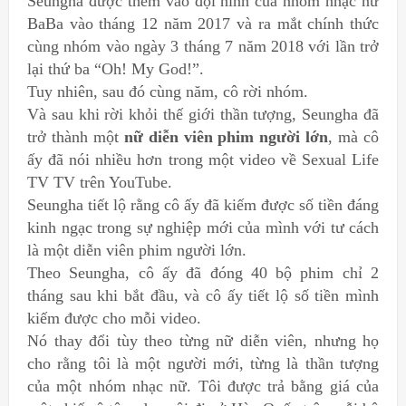
Seungha được thêm vào đội hình của nhóm nhạc nữ
BaBa vào tháng 12 năm 2017 và ra mắt chính thức
cùng nhóm vào ngày 3 tháng 7 năm 2018 với lần trở
lại thứ ba “Oh! My God!”.
Tuy nhiên, sau đó cùng năm, cô rời nhóm.
Và sau khi rời khỏi thế giới thần tượng, Seungha đã
trở thành một
nữ diễn viên phim người lớn
, mà cô
ấy đã nói nhiều hơn trong một video về Sexual Life
TV TV trên YouTube.
Seungha tiết lộ rằng cô ấy đã kiếm được số tiền đáng
kinh ngạc trong sự nghiệp mới của mình với tư cách
là một diễn viên phim người lớn.
Theo Seungha, cô ấy đã đóng 40 bộ phim chỉ 2
tháng sau khi bắt đầu, và cô ấy tiết lộ số tiền mình
kiếm được cho mỗi video.
Nó thay đổi tùy theo từng nữ diễn viên, nhưng họ
cho rằng tôi là một người mới, từng là thần tượng
của một nhóm nhạc nữ. Tôi được trả bằng giá của