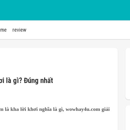
ime
review
i là gì? Đúng nhất
 là kha lời khơi nghĩa là gì,
wowhay4u.com giải