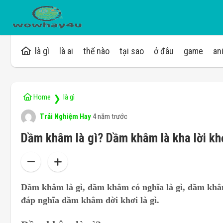
là gì
là ai
thế nào
tại sao
ở đâu
game
an
Home
là gì
❯
Trải Nghiệm Hay
4 năm trước
Dầm khâm là gì? Dầm khâm là kha lời khơ
Dầm khâm là gì,
dầm khâm có nghĩa là gì,
dầm khâm
đáp nghĩa dầm khâm dời khơi là gì.