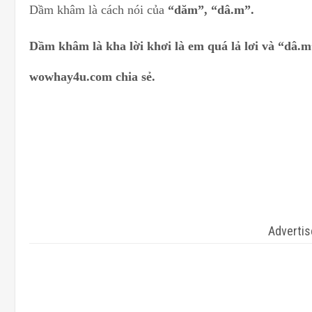
Dầm khâm là cách nói của
“dăm”, “dâ.m”.
Dầm khâm là kha lời khơi là em quá lả lơi và “dâ.m
wowhay4u.com chia sẻ.
Adverti