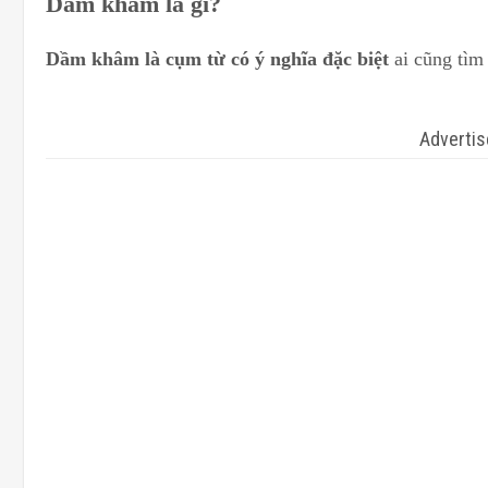
Dầm khâm là gì?
Dầm khâm là cụm từ có ý nghĩa đặc biệt
ai cũng tì
Adverti