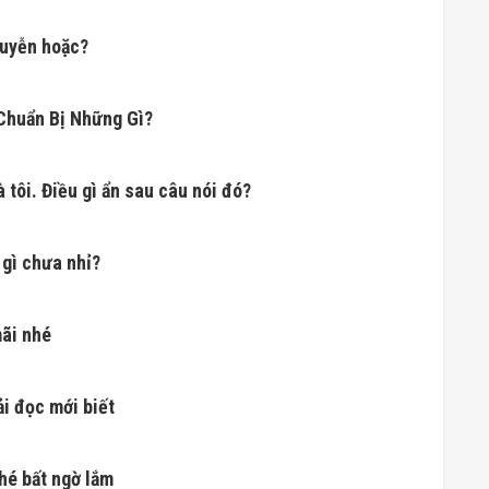
huyễn hoặc?
 Chuẩn Bị Những Gì?
 tôi. Điều gì ẩn sau câu nói đó?
gì chưa nhỉ?
mãi nhé
ải đọc mới biết
hé bất ngờ lắm