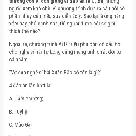
thương con vì con giống ai đáp án là C. Ba
, nhưng
người xem khó chịu vì chương trình đưa ra câu hỏi có
phần nhạy cảm nếu suy diễn ác ý: Sao lại là ông hàng
xóm hay chú cạnh nhà, thì người được hỏi sẽ giải
thích thế nào?
Ngoài ra, chương trình Ai là triệu phú còn có câu hỏi
cho nghệ sĩ hài Tự Long cũng mang tính chất đời tư
cá nhân:
“Vợ của nghệ sĩ hài Xuân Bắc có tên là gì?”
4 đáp án lần lượt là:
A. Cẩm chướng;
B. Tuylip;
C. Mào Gà;