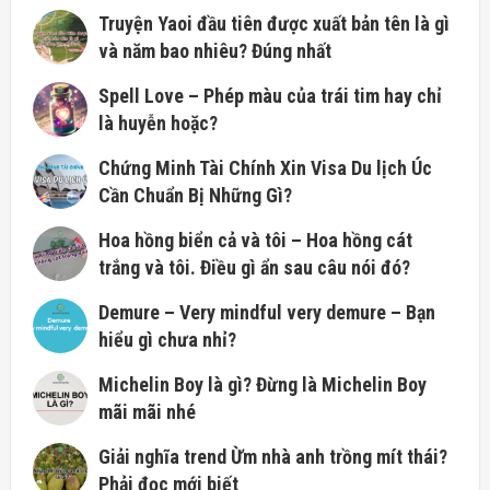
Truyện Yaoi đầu tiên được xuất bản tên là gì
và năm bao nhiêu? Đúng nhất
Spell Love – Phép màu của trái tim hay chỉ
là huyễn hoặc?
Chứng Minh Tài Chính Xin Visa Du lịch Úc
Cần Chuẩn Bị Những Gì?
Hoa hồng biển cả và tôi – Hoa hồng cát
trắng và tôi. Điều gì ẩn sau câu nói đó?
Demure – Very mindful very demure – Bạn
hiểu gì chưa nhỉ?
Michelin Boy là gì? Đừng là Michelin Boy
mãi mãi nhé
Giải nghĩa trend Ừm nhà anh trồng mít thái?
Phải đọc mới biết