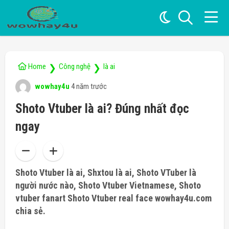
Home
Công nghệ
là ai
❯
❯
wowhay4u
4 năm trước
Shoto Vtuber là ai? Đúng nhất đọc
ngay
Shoto Vtuber là ai, Shxtou là ai, Shoto VTuber là
người nước nào, Shoto Vtuber Vietnamese, Shoto
vtuber fanart
Shoto Vtuber real face wowhay4u.com
chia sẻ.