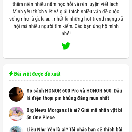
thâm niên nhiều năm học hỏi và rèn luyện viết lách.
Mình yêu thích viết và giải thích nhiều vấn đề cuộc
sống như là gì, là ai... nhất là những hot trend mạng xã
hội mà nhiều người tìm kiếm. Các bạn ủng hộ mình
nhé!
Bài viết được đề xuất
So sánh HONOR 600 Pro và HONOR 600: Đâu
là điện thoại pin khủng đáng mua nhất
Big News Morgans là ai? Giải mã nhân vật bí
ẩn One Piece
Liễu Như Yên là ai? Tôi chắc bạn sẽ thích bài