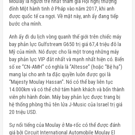
Moulay là người trẻ nhất tham gia Hội nghị thượng
đỉnh Một hành tinh ở Pháp vào năm 2017, khi anh
được quốc tế ca ngợi. Về mặt này, anh ấy đang tiếp
bước cha mình.
Anh ấy đi du lịch vòng quanh thế giới trên chiếc máy
bay phản lực Gulfstream G650 trị giá 67,4 triệu đô la
Mỹ của mình. Nó được cho là một trong những máy
bay phản lực VIP đắt nhất và mạnh nhất hiện có. Biển
số xe “CN-AMH” có nghĩa là “Altesse” (hoặc “Bệ hạ”)
mang lại cho anh ta đặc quyền luôn được gọi là
“Majesty Moulay Hassan”. Nó có thể bay liên tục
14.000km và có thể chở tám hành khách và bốn thành
viên phi hành đoàn. Máy bay phản lực được trang bị
hệ thống phòng thủ tên lửa J-Music của Israel trị giá
20 triệu USD.
Sự nổi tiếng của Moulay ở Ma-rốc có thể được đánh
giá bởi Circuit International Automobile Moulay El