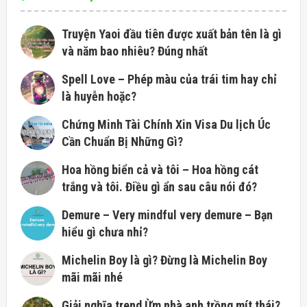
Truyện Yaoi đầu tiên được xuất bản tên là gì
và năm bao nhiêu? Đúng nhất
Spell Love – Phép màu của trái tim hay chỉ
là huyễn hoặc?
Chứng Minh Tài Chính Xin Visa Du lịch Úc
Cần Chuẩn Bị Những Gì?
Hoa hồng biển cả và tôi – Hoa hồng cát
trắng và tôi. Điều gì ẩn sau câu nói đó?
Demure – Very mindful very demure – Bạn
hiểu gì chưa nhỉ?
Michelin Boy là gì? Đừng là Michelin Boy
mãi mãi nhé
Giải nghĩa trend Ừm nhà anh trồng mít thái?