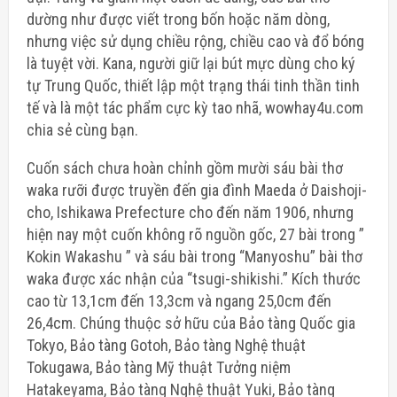
dường như được viết trong bốn hoặc năm dòng,
nhưng việc sử dụng chiều rộng, chiều cao và đổ bóng
là tuyệt vời. Kana, người giữ lại bút mực dùng cho ký
tự Trung Quốc, thiết lập một trạng thái tinh thần tinh
tế và là một tác phẩm cực kỳ tao nhã, wowhay4u.com
chia sẻ cùng bạn.
Cuốn sách chưa hoàn chỉnh gồm mười sáu bài thơ
waka rưỡi được truyền đến gia đình Maeda ở Daishoji-
cho, Ishikawa Prefecture cho đến năm 1906, nhưng
hiện nay một cuốn không rõ nguồn gốc, 27 bài trong ”
Kokin Wakashu ” và sáu bài trong “Manyoshu” bài thơ
waka được xác nhận của “tsugi-shikishi.” Kích thước
cao từ 13,1cm đến 13,3cm và ngang 25,0cm đến
26,4cm. Chúng thuộc sở hữu của Bảo tàng Quốc gia
Tokyo, Bảo tàng Gotoh, Bảo tàng Nghệ thuật
Tokugawa, Bảo tàng Mỹ thuật Tưởng niệm
Hatakeyama, Bảo tàng Nghệ thuật Yuki, Bảo tàng