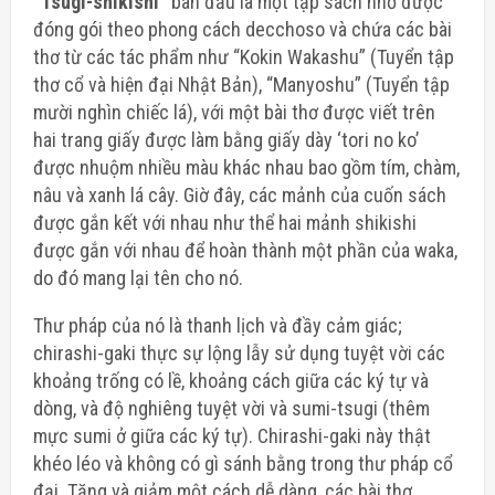
“Tsugi-shikishi”
ban đầu là một tập sách nhỏ được
đóng gói theo phong cách decchoso và chứa các bài
thơ từ các tác phẩm như “Kokin Wakashu” (Tuyển tập
thơ cổ và hiện đại Nhật Bản), “Manyoshu” (Tuyển tập
mười nghìn chiếc lá), với một bài thơ được viết trên
hai trang giấy được làm bằng giấy dày ‘tori no ko’
được nhuộm nhiều màu khác nhau bao gồm tím, chàm,
nâu và xanh lá cây. Giờ đây, các mảnh của cuốn sách
được gắn kết với nhau như thể hai mảnh shikishi
được gắn với nhau để hoàn thành một phần của waka,
do đó mang lại tên cho nó.
Thư pháp của nó là thanh lịch và đầy cảm giác;
chirashi-gaki thực sự lộng lẫy sử dụng tuyệt vời các
khoảng trống có lề, khoảng cách giữa các ký tự và
dòng, và độ nghiêng tuyệt vời và sumi-tsugi (thêm
mực sumi ở giữa các ký tự). Chirashi-gaki này thật
khéo léo và không có gì sánh bằng trong thư pháp cổ
đại. Tăng và giảm một cách dễ dàng, các bài thơ