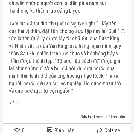
chuyển những người còn lại đến phía nam núi
Tianheng và thành lập cảng Liyue.
Tấm bia đá tại di tích Quế Lệ Nguyên ghi “… lấy tên
của hai vị thần, đặt tên cho bộ sưu tập này là “Guili”…”,
tức là tên Quế Ly được lấy từ chữ Gui của Dust King
và Nhân vật Li của Yan King; sau hàng ngàn năm, quỷ
thần Sau khi chiến tranh kết thúc và hệ thống bảy vị
thần được thành lập, “Bộ sưu tập sách đá” được ghi
lại như những gì Vua bụi đã nói khi đưa người của
mình đến lãnh thổ của ông hoàng nhạc Rock, “Ta xa
người, người đều an cư lạc nghiệp. Họ cùng nhau trở
về quê hương … từ cội nguồn.”
#
là ai
346 lượt xem
| 0 Bình luận
0
Bình luận
Chia sẻ