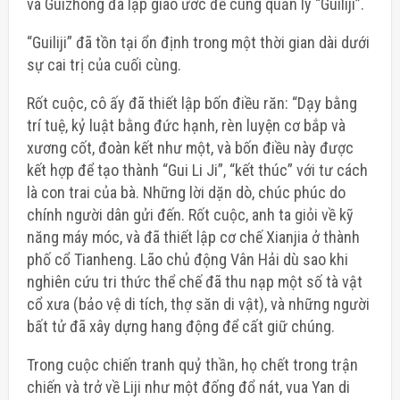
và Guizhong đã lập giao ước để cùng quản lý “Guiliji”.
“Guiliji” đã tồn tại ổn định trong một thời gian dài dưới
sự cai trị của cuối cùng.
Rốt cuộc, cô ấy đã thiết lập bốn điều răn: “Dạy bằng
trí tuệ, kỷ luật bằng đức hạnh, rèn luyện cơ bắp và
xương cốt, đoàn kết như một, và bốn điều này được
kết hợp để tạo thành “Gui Li Ji”, “kết thúc” với tư cách
là con trai của bà. Những lời dặn dò, chúc phúc do
chính người dân gửi đến. Rốt cuộc, anh ta giỏi về kỹ
năng máy móc, và đã thiết lập cơ chế Xianjia ở thành
phố cổ Tianheng. Lão chủ động Vân Hải dù sao khi
nghiên cứu tri thức thể chế đã thu nạp một số tà vật
cổ xưa (bảo vệ di tích, thợ săn di vật), và những người
bất tử đã xây dựng hang động để cất giữ chúng.
Trong cuộc chiến tranh quỷ thần, họ chết trong trận
chiến và trở về Liji như một đống đổ nát, vua Yan di