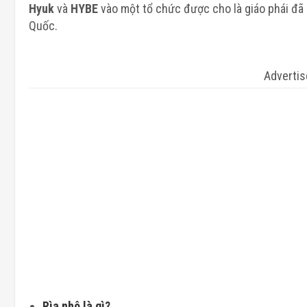
Hyuk
và
HYBE
vào một tổ chức được cho là giáo phái đã
Quốc.
Adverti
Rìa nhô là gì?