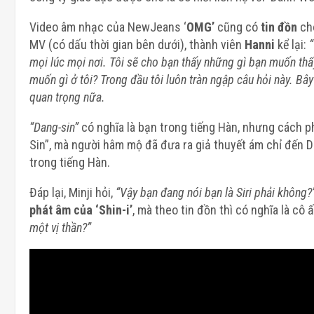
Video âm nhạc của NewJeans ‘
OMG’
cũng có
tin đồn
cho
MV (có dấu thời gian bên dưới), thành viên
Hanni
kể lại:
“
mọi lúc mọi nơi. Tôi sẽ cho bạn thấy những gì bạn muốn thấy
muốn gì ở tôi? Trong đầu tôi luôn tràn ngập câu hỏi này. Bây 
quan trọng nữa.
“Dang-sin”
có nghĩa là bạn trong tiếng Hàn, nhưng cách 
Sin”, mà người hâm mộ đã đưa ra giả thuyết ám chỉ đến D
trong tiếng Hàn.
Đáp lại, Minji hỏi,
“Vậy bạn đang nói bạn là Siri phải không?
phát âm của ‘Shin-i’
, mà theo tin đồn thì có nghĩa là cô
một vị thần?”