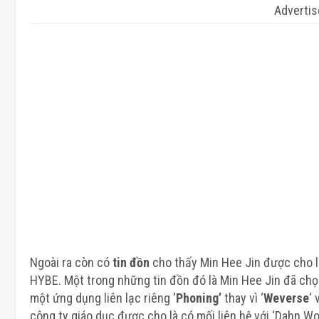
Adverti
Ngoài ra còn có
tin đồn
cho thấy Min Hee Jin được cho l
HYBE. Một trong những tin đồn đó là Min Hee Jin đã ch
một ứng dụng liên lạc riêng ‘
Phoning’
thay vì ‘
Weverse
‘ 
công ty giáo dục được cho là có mối liên hệ với ‘Dahn Wor