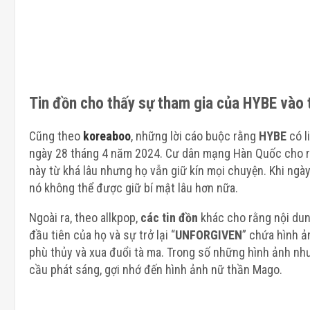
Tin đồn cho thấy sự tham gia của HYBE vào
Cũng theo
koreaboo
, những lời cáo buộc rằng
HYBE
có l
ngày 28 tháng 4 năm 2024. Cư dân mạng Hàn Quốc cho
này từ khá lâu nhưng họ vẫn giữ kín mọi chuyện. Khi ngày
nó không thể được giữ bí mật lâu hơn nữa.
Ngoài ra, theo allkpop,
các tin đồn
khác cho rằng nội du
đầu tiên của họ và sự trở lại “
UNFORGIVEN
” chứa hình ả
phù thủy và xua đuổi tà ma. Trong số những hình ảnh nh
cầu phát sáng, gợi nhớ đến hình ảnh nữ thần Mago.