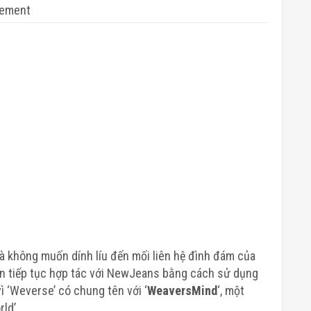
sement
à không muốn dính líu đến mối liên hệ đình đám của
ọn tiếp tục hợp tác với NewJeans bằng cách sử dụng
vì ‘Weverse’ có chung tên với ‘
WeaversMind
‘, một
ld’.