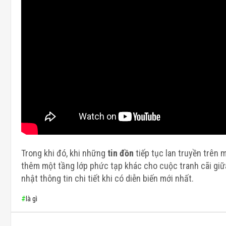
Trong khi đó, khi những
tin đồn
tiếp tục lan truyền trên 
thêm một tầng lớp phức tạp khác cho cuộc tranh cãi giữ
nhật thông tin chi tiết khi có diễn biến mới nhất.
#
là gì