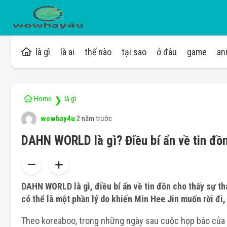
là gì
là ai
thế nào
tại sao
ở đâu
game
an
Home
là gì
❯
wowhay4u
2 năm trước
DAHN WORLD là gì? Điều bí ẩn về tin đồ
DAHN WORLD là gì, điều bí ẩn về tin đồn cho thấy sự 
có thể là một phần lý do khiến Min Hee Jin muốn rời đi,
Theo koreaboo, trong những ngày sau cuộc họp báo của