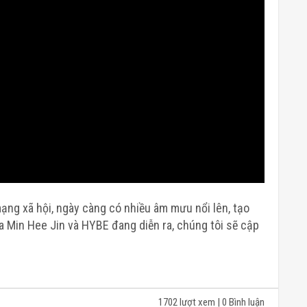
mạng xã hội, ngày càng có nhiều âm mưu nổi lên, tạo
a Min Hee Jin và HYBE đang diễn ra, chúng tôi sẽ cập
1702 lượt xem
| 0 Bình luận