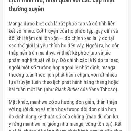
Lịch trình mở, nhất quán với các cập nhật
thường xuyên
Manga được biết đến là rất phức tạp và có tính liên
kết với nhau. Cốt truyện của họ phức tạp, gay cấn và
đôi khi thậm chí lộn xộn — đó chính xác là lý do tại
sao thế giới lại yêu thích họ đến vậy. Ngoài ra, họ còn
thắp nến trên manhwa vì
thiết kế phức tạp và tác
phẩm nghệ thuật vẽ tay
. Đó chính xác là lý do tại sao,
ngoài một số trường hợp ngoại lệ nhất định, manga
thường tuân theo lịch phát hành chậm, với rất nhiều
tựa truyện tuân theo lịch phát hành hàng tháng hoặc
hai tuần một lần (như
Black Butler
của Yana Toboso).
Mặt khác, manhwa có xu hướng đơn giản, thân thiện
với người dùng và minh họa tương đối đơn giản hơn
do định dạng kỹ thuật số của chúng (mặc dù cần lưu
ý rằng manhwa in, giống như manga, cũng tồn tại). Kết