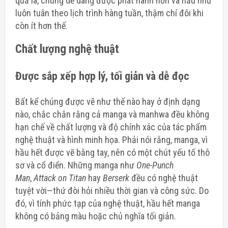
quả là, chúng dễ dàng được phát hành hơn và hầu như
luôn tuân theo lịch trình hàng tuần, thậm chí đôi khi
còn ít hơn thế.
Chất lượng nghệ thuật
Được sắp xếp hợp lý, tối giản và dễ đọc
Bất kể chúng được vẽ như thế nào hay ở định dạng
nào, chắc chắn rằng cả manga và manhwa đều không
hạn chế về chất lượng và độ chính xác của tác phẩm
nghệ thuật và hình minh họa. Phải nói rằng, manga, vì
hầu hết được vẽ bằng tay, nên có một chút yếu tố thô
sơ và cổ điển. Những manga như
One-Punch
Man
,
Attack on Titan
hay
Berserk
đều có nghệ thuật
tuyệt vời—thứ đòi hỏi nhiều thời gian và công sức. Do
đó, vì tính phức tạp của nghệ thuật, hầu hết manga
không có bảng màu hoặc chủ nghĩa tối giản.