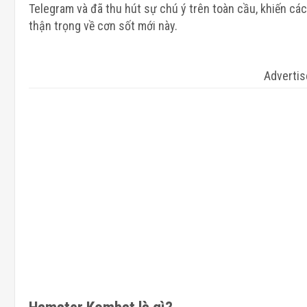
Telegram và đã thu hút sự chú ý trên toàn cầu, khiến các
thận trọng về cơn sốt mới này.
Adverti