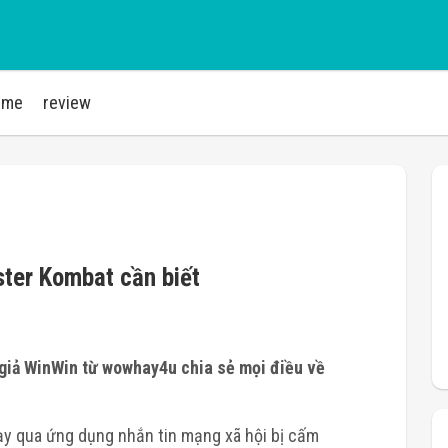
ime
review
ter Kombat cần biết
giả WinWin từ wowhay4u chia sẻ mọi điều về
hạy qua ứng dụng nhắn tin mạng xã hội bị cấm