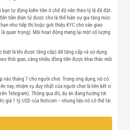
 bạn tự động kiếm tiền ở chế độ nền theo tỷ lệ đã đặt.
 đến tiền điện tử được cho là thể hiện sự gia tăng mức
 hạn như tiếp thị hoặc giới thiệu KYC cho sàn giao
c là quan trọng). Mỗi hoạt động mang lại một số lượng
ặc biệt là khi được tăng cấp) để tăng cấp và sử dụng
eo thời gian, càng nhiều đồng tiền được khai thác mỗi
op vào tháng 7 cho người chơi. Trong ứng dụng, nó có
n nay, nhiệm vụ duy nhất của người chơi là liên kết ví
trên Telegram). Thông qua đó, dự án đang hướng tới
trị giá 1 tỷ USD của Notcoin – nhưng liệu nó có thể tái