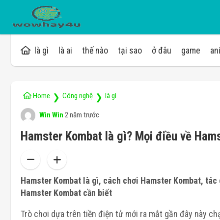
là gì
là ai
thế nào
tại sao
ở đâu
game
an
Home
Công nghệ
là gì
❯
❯
Win Win
2 năm trước
Hamster Kombat là gì? Mọi điều về Hams
Hamster Kombat là gì, cách chơi Hamster Kombat, tác 
Hamster Kombat cần biết
Trò chơi dựa trên tiền điện tử mới ra mắt gần đây này c