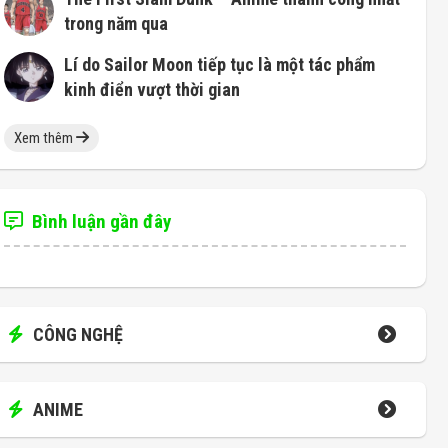
trong năm qua
Lí do Sailor Moon tiếp tục là một tác phẩm
kinh điển vượt thời gian
Xem thêm
Bình luận gần đây
CÔNG NGHỆ
ANIME