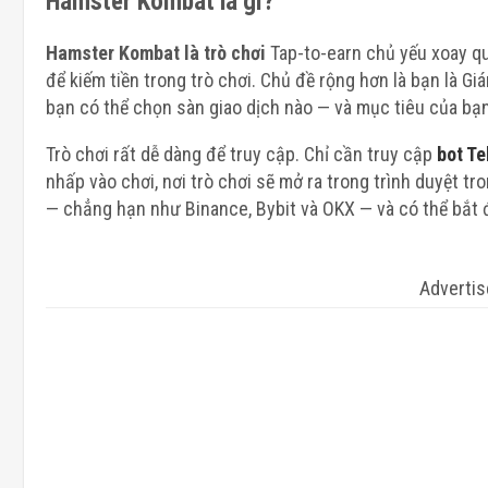
Hamster Kombat là gì?
Hamster Kombat là trò chơi
Tap-to-earn chủ yếu xoay q
để kiếm tiền trong trò chơi. Chủ đề rộng hơn là bạn là G
bạn có thể chọn sàn giao dịch nào — và mục tiêu của bạn 
Trò chơi rất dễ dàng để truy cập. Chỉ cần truy cập
bot T
nhấp vào chơi, nơi trò chơi sẽ mở ra trong trình duyệt t
— chẳng hạn như Binance, Bybit và OKX — và có thể bắt 
Adverti