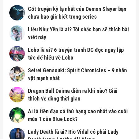
Cốt truyện kỳ ​​lạ nhất của Demon Slayer bạn
chưa bao giờ biết trong series
Liễu Như Yên là ai? Tôi chắc bạn sẽ thích bài
viết này
Lobo là ai? 6 truyện tranh DC đọc ngay lập
tức để hiểu về Lobo
Seirei Gensouki: Spirit Chronicles – 9 nhân
vật mạnh nhất
Dragon Ball Daima diễn ra khi nào? Giải
thích về dòng thời gian
Ai là tiền đạo có thứ hạng cao nhất vào cuối
mùa 1 của Blue Lock?
Lady Death là ai? Rio Vidal có phải Lady