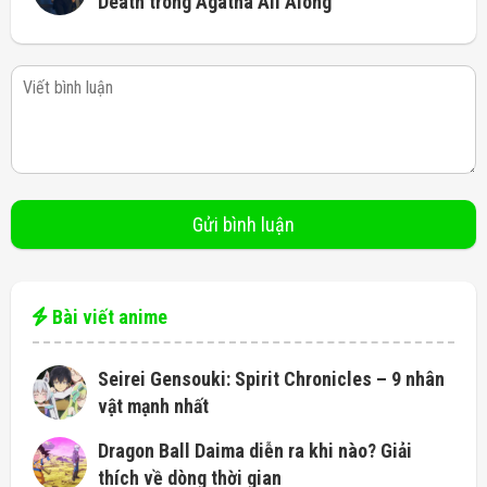
Death trong Agatha All Along
Bài viết anime
Seirei Gensouki: Spirit Chronicles – 9 nhân
vật mạnh nhất
Dragon Ball Daima diễn ra khi nào? Giải
thích về dòng thời gian